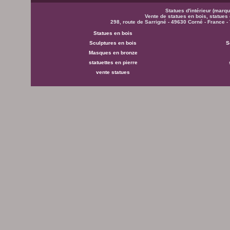
Statues d'intérieur (mar
Vente de statues en bois, statues
298, route de Sarrigné - 49630 Corné - France - 
Statues en bois
Sculptures en bois
S
Masques en bronze
statuettes en pierre
vente statues