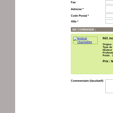
Fax
Adresse *
Code Postal *
Ville *
MA COMMANDE :
Réf. in
Origine
:
Type de
Hauteur
Profond
Poids
: 
Prix
: 
Commentaire (facultatif)