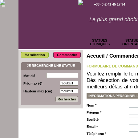
+33 (0)2 41 45 17 94
Commander une statue
Le plus grand choix 
STATUES
STATU
ETHNIQUES
ORIENTA
Accueil
/ Commander
Ma sélection
Commander
JE RECHERCHE UNE STATUE
FORMULAIRE DE COMMAN
Veuillez remplir le fo
Mot clé
Dès réception de vo
Prix max (€)
meilleurs délais afin 
Hauteur max (cm)
INFORMATIONS PERSONNEL
Nom *
Prénom *
Société
Email *
Téléphone *